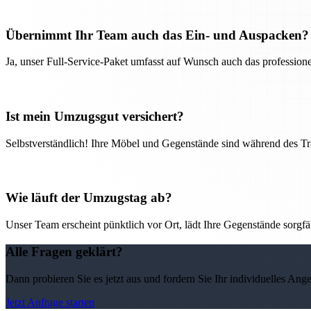
Übernimmt Ihr Team auch das Ein- und Auspacken?
Ja, unser Full-Service-Paket umfasst auf Wunsch auch das professio
Ist mein Umzugsgut versichert?
Selbstverständlich! Ihre Möbel und Gegenstände sind während des Tra
Wie läuft der Umzugstag ab?
Unser Team erscheint pünktlich vor Ort, lädt Ihre Gegenstände sorgfälti
Alle Fragen geklärt?
Dann probieren Sie es jetzt aus und fordern Sie Ihr individuelles Ang
Jetzt Anfrage starten