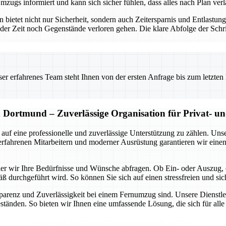
mzugs informiert und kann sich sicher fühlen, dass alles nach Plan verl
 bietet nicht nur Sicherheit, sondern auch Zeitersparnis und Entlast
r Zeit noch Gegenstände verloren gehen. Die klare Abfolge der Schritt
 erfahrenes Team steht Ihnen von der ersten Anfrage bis zum letzten Ka
Dortmund – Zuverlässige Organisation für Privat- u
uf eine professionelle und zuverlässige Unterstützung zu zählen. Unse
t erfahrenen Mitarbeitern und moderner Ausrüstung garantieren wir ein
n der wir Ihre Bedürfnisse und Wünsche abfragen. Ob Ein- oder Auszug,
 durchgeführt wird. So können Sie sich auf einen stressfreien und sic
sparenz und Zuverlässigkeit bei einem Fernumzug sind. Unsere Dienstle
änden. So bieten wir Ihnen eine umfassende Lösung, die sich für alle